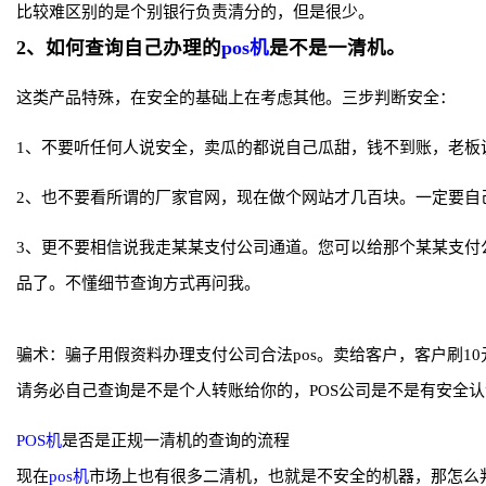
比较难区别的是个别银行负责清分的，但是很少。
2、如何查询自己办理的
pos机
是不是一清机。
这类产品特殊，在安全的基础上在考虑其他。三步判断安全：
1、不要听任何人说安全，卖瓜的都说自己瓜甜，钱不到账，老板
2、也不要看所谓的厂家官网，现在做个网站才几百块。一定要自
3、更不要相信说我走某某支付公司通道。您可以给那个某某支付
品了。不懂细节查询方式再问我。
骗术：骗子用假资料办理支付公司合法pos。卖给客户，客户刷1
请务必自己查询是不是个人转账给你的，POS公司是不是有安全认
POS机
是否是正规一清机的查询的流程
现在
pos机
市场上也有很多二清机，也就是不安全的机器，那怎么