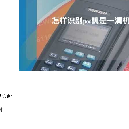
法信息”
付”