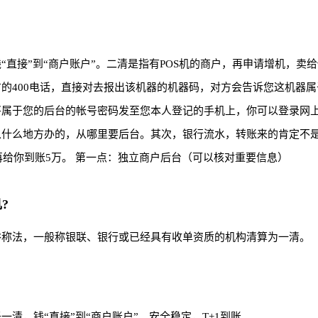
“直接”到“商户账户”。二清是指有POS机的商户，再申请增机，
的400电话，直接对去报出该机器的机器码，对方会告诉您这机器
将属于您的后台的帐号密码发至您本人登记的手机上，你可以登录网
什么地方办的，从哪里要后台。其次，银行流水，转账来的肯定不是
再给你到账5万。 第一点：独立商户后台（可以核对重要信息）
?
俗称法，一般称银联、银行或已经具有收单资质的机构清算为一清。
清，钱“直接”到“商户账户”。安全稳定，T+1到账。